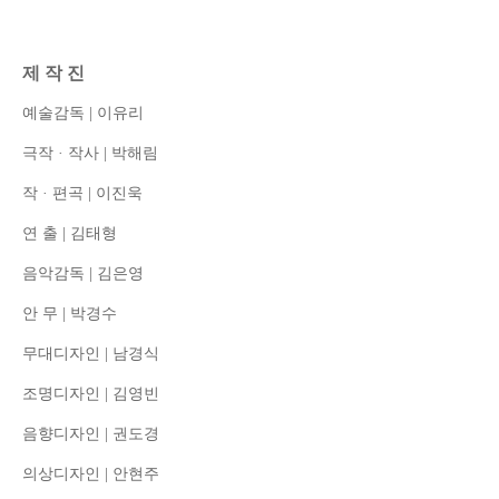
제 작 진
예술감독
|
이유리
극작
·
작사
|
박해림
작
·
편곡
|
이진욱
연 출
|
김태형
음악감독
|
김은영
안 무
|
박경수
무대디자인
|
남경식
조명디자인
|
김영빈
음향디자인
|
권도경
의상디자인
|
안현주