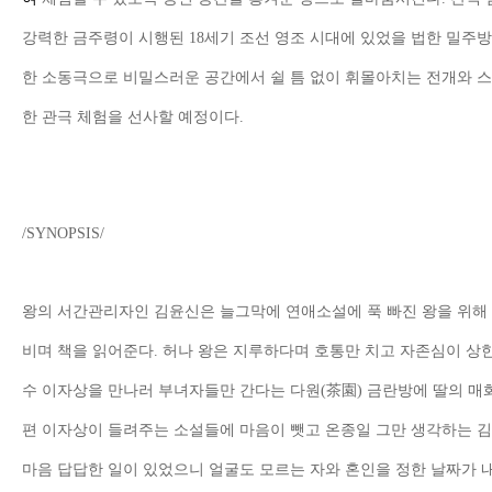
강력한 금주령이 시행된
18
세기 조선 영조 시대에 있었을 법한 밀주
한 소동극으로 비밀스러운 공간에서 쉴 틈 없이 휘몰아치는 전개와 
한 관극 체험을 선사할 예정이다
.
/SYNOPSIS/
왕의 서간관리자인 김윤신은 늘그막에 연애소설에 푹 빠진 왕을 위해 
비며 책을 읽어준다
.
허나 왕은 지루하다며 호통만 치고 자존심이 상한
수 이자상을 만나러 부녀자들만 간다는 다원
(
茶園
)
금란방에 딸의 매
편 이자상이 들려주는 소설들에 마음이 뺏고 온종일 그만 생각하는 김
마음 답답한 일이 있었으니 얼굴도 모르는 자와 혼인을 정한 날짜가