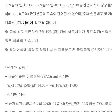
※
9
월
10
일
(
화
) 19:30 / 9
월
11
일
(
수
) 15:00, 19:30
공연은 제작사 영상 
석
(H, I, J, K
구역
)
관객분들의 모습이 촬영될 수 있으며
,
추후 언론배포 및 기
려드립니다
.
예매에 참고 바랍니다
※
공식 티켓오픈일인
7
월
19
일
(
금
)
전에 서울예술단 유료회원
(
스팩트
정은 아래와 같습니다
.
※
휠체어석에 착석을 희망하시는 관객분들은 국립극장
(02-2280-411
<
선예매 일정
>
●
서울예술단 유료회원
(SPACtrum)
선예매
-
일시
: 7
월
15
일
(
월
) 14:00 ~ 7
월
16
일
(
화
) 17:00
-
선예매 대상
신규가입자
: 2024
년
7
월
10
일
(
수
) 24
시
(
자정
)
까지 유료회원 가입 및 