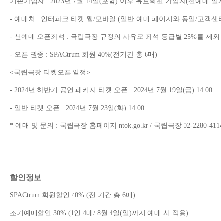
기존가입자
: 2023
년
7
월
14
일
(
포함
)
이후 유료회원 가입자
(
선예매 일
-
예매처
:
인터파크 티켓 웹
/
모바일
(
일반 예매 페이지와 동일
/
고객센
-
선예매 오픈좌석
:
국립극장 규정의 사유로 좌석 등급별
25%
를 제외
-
오픈 권종
: SPACtrum
회원
40%(
전기간 총
6
매
)
<
국립극장 티켓오픈
일정
>
- 2024
년 하반기 공연 패키지 티켓 오픈
: 2024
년
7
월
19
일
(
금
) 14:00
-
일반 티켓 오픈
: 2024
년
7
월
23
일
(
화
) 14:00
*
예매 및 문의
:
국립극장 홈페이지
ntok.go.kr /
국립극장
02-2280-411
할인정보
SPACtrum
회원할인
40% (
전 기간 총
6
매
)
조기예매할인
30% (1
인
4
매
/ 8
월
4
일
(
일
)
까지 예매 시 적용
)