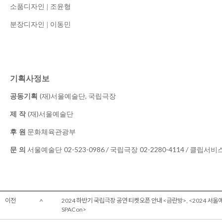
소품디자인
|
조윤형
분장디자인
|
이동민
기획사정보
(
)
,
공동기획
재
서울예술단
국립극장
(
)
제 작
재
서울예술단
후 원
문화체육관광부
02-523-0986 /
02-2280-4114 /
문 의
서울예술단
국립극장
클립서비
이전
2024 하반기 국립극장 공연 티켓오픈 안내 <금란방>, <2024 서
SPACon>