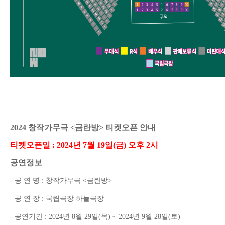
2024
창작가무극
<
금란방
>
티켓오픈 안내
티켓오픈일
: 2024
년
7
월
19
일
(
금
)
오후
2
시
공연정보
-
공 연 명
:
창작가무극
<
금란방
>
-
공 연 장
:
국립극장 하늘극장
-
공연기간
: 2024
년
8
월
29
일
(
목
) ~ 2024
년
9
월
28
일
(
토
)