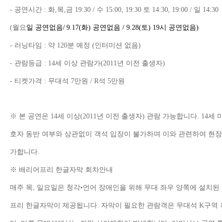
-
공연시간
:
화
,
목
,
금
19:30 /
수
15:00, 19:30
토
14:30, 19:00 /
일
14:30
(
월요
일 공연없음
/
9.17(
화
)
공연없음
/ 9.28(
토
) 19
시 공연없음
)
-
러닝타임
:
약
120
분 예정
(
인터미션 없음
)
-
관람등급
: 14
세 이상 관람가
(2011
년 이전 출생자
)
-
티켓가격
:
무대석
7
만원
/ R
석
5
만원
※
본 공연은
14
세 이상
(2011
년 이전 출생자
)
관람 가능합니다
. 14
세 
호자 동반 여부와 상관없이 객석 입장이 불가하며 이와 관련하여 현
가합니다
.
※
배리어프리 한글자막 회차안내
매주 목
,
일요일은 청각
•
언어 장애인을 위해 무대 좌우 양쪽에 설치된
프리 한글자막이 제공됩니다
.
자막이 필요한 관람객은 무대석
K
구역