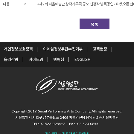
다음
<제2회 서울예술단 창작가무극 공모 선정작 낭독공연> 티켓오픈 안
목록
개인정보보호정책
이메일정보무단수집거부
고객헌장
윤리강령
사이트맵
멤버십
ENGLISH
Copyright 2019. Seoul Performing Arts Company.
All rights reserved.
서울특별시 서초구 남부순환로 2406
예술의전당 음악당 2층 서울예술단
TEL: 02-523-0984~7
FAX: 02-523-0855
청탁금지법 적용대상기관안내