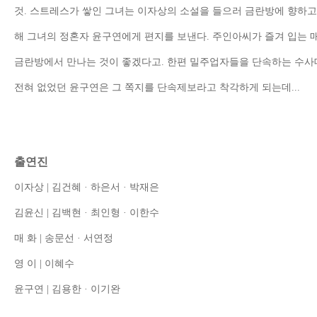
것
.
스트레스가 쌓인 그녀는 이자상의 소설을 들으러 금란방에 향하고
해 그녀의 정혼자 윤구연에게 편지를 보낸다
.
주인아씨가 즐겨 입는 
금란방에서 만나는 것이 좋겠다고
.
한편 밀주업자들을 단속하는 수사
전혀 없었던 윤구연은 그 쪽지를 단속제보라고 착각하게 되는데
...
출연진
이자상
|
김건혜
·
하은서
·
박재은
김윤신
|
김백현
·
최인형
·
이한수
매 화
|
송문선
·
서연정
영 이
|
이혜수
윤구연
|
김용한
·
이기완