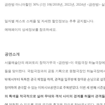
금란방 마니아할인
30% (1
인
1
매
/2018
년
, 2022
년
, 2024
년
<
금란방
>
실
일자별 캐스트 스케줄 및 자세한 할인정보는 추후 공지됩니다
.
예매페이지 상세정보를 참조하세요
.
공연소개
서울예술단의 레퍼토리 창작가무극
<
금란방
>
이 국립극장 하늘극장에
들을 맞이한다
.
국립극장과의 공동 기획으로 원형극장인 하늘극장에
밖에서부터
독특한 관극 체험을 하며
,
관객을 밀주방에 찾아온 손님으로 설
참여하며 관극할 수 있는 이머시브공연으로 주목받았다
.
이번 세 번째 시즌
의 특색을 적극적으로 살려 무대와 객석 사이의 경계를 허물어 관객들
여
체험할 수 있도록 공연 공간을 흥겨운 장으로 탈바꿈시킨다
.
관객 