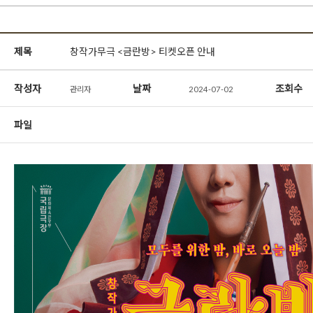
제목
창작가무극 <금란방> 티켓오픈 안내
작성자
날짜
조회수
관리자
2024-07-02
파일