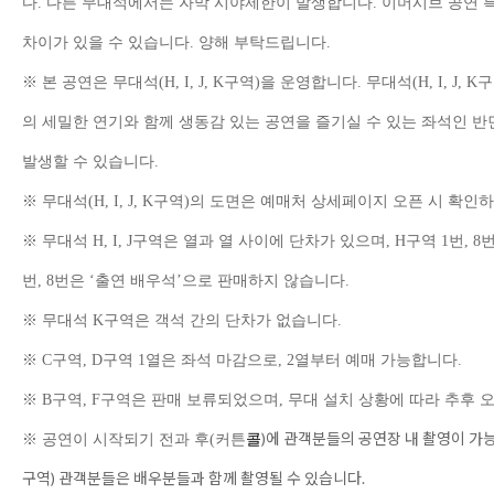
다
.
다른 무대석에서는 자막 시야제한이 발생합니다
.
이머시브 공연 
차이가 있을 수 있습니다
.
양해 부탁드립니다
.
※
본 공연은 무대석
(H, I, J, K
구역
)
을 운영합니다
.
무대석
(H, I, J, K
구
의 세밀한 연기와 함께 생동감 있는 공연을 즐기실 수 있는 좌석인 반
발생할 수 있습니다
.
※
무대석
(H, I, J, K
구역
)
의 도면은 예매처 상세페이지 오픈 시 확인하
※
무대석
H, I, J
구역은 열과 열 사이에 단차가 있으며
, H
구역
1
번
, 8
번
, 8
번은
‘
출연 배우석
’
으로 판매하지 않습니다
.
※
무대석
K
구역은 객석 간의 단차가 없습니다
.
※
C
구역
, D
구역
1
열은 좌석 마감으로
, 2
열부터 예매 가능합니다
.
※
B
구역
, F
구역은 판매 보류되었으며
,
무대 설치 상황에 따라 추후 
)
에 관객분들의 공연장 내 촬영이 가
※
공연이 시작되기 전과 후
(
커튼
콜
구역
)
관객분들은 배우분들과 함께 촬영될 수 있습니다
.