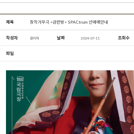
제목
창작가무극 <금란방> SPACtrum 선예매안내
작성자
날짜
조회수
관리자
2024-07-11
파일