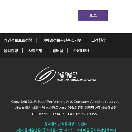
목록
개인정보보호정책
이메일정보무단수집거부
고객헌장
윤리강령
사이트맵
멤버십
ENGLISH
Copyright 2019. Seoul Performing Arts Company.
All rights reserved.
서울특별시 서초구 남부순환로 2406
예술의전당 음악당 2층 서울예술단
TEL: 02-523-0984~7
FAX: 02-523-0855
청탁금지법 적용대상기관안내
(재)서울예술단은 “공직자윤리법”
제 3조의 2에 따른 공직유관단체로서