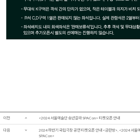
이전
<2024 서울예술단 송년갈라 SPACon> 티켓오픈 안내
다음
2024 하반기 국립극장 공연 티켓오픈 안내 <금란방>, <2024 서
SPACon>