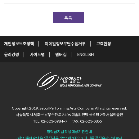
목록
개인정보보호정책
이메일정보무단수집거부
고객헌장
윤리강령
사이트맵
멤버십
ENGLISH
Copyright 2019. Seoul Performing Arts Company.
All rights reserved.
서울특별시 서초구 남부순환로 2406
예술의전당 음악당 2층 서울예술단
TEL: 02-523-0984~7
FAX: 02-523-0855
청탁금지법 적용대상기관안내
(재)서울예술단은 “공직자윤리법”
제 3조의 2에 따른 공직유관단체로서