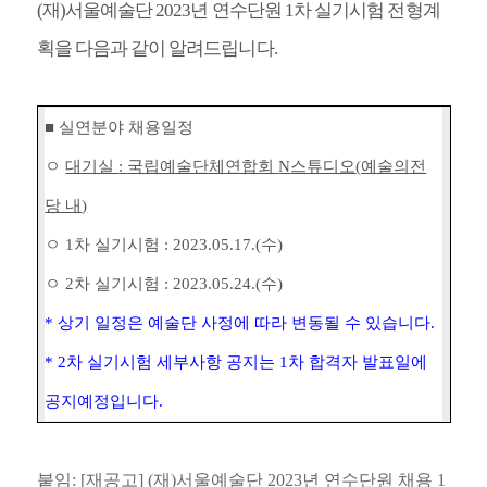
(
재
)
서울예술단
2023
년 연수단원
1
차 실기시험 전형계
획을 다음과 같이 알려드립니다
.
■
실연분야 채용일정
ㅇ
대기실
:
국립예술단체연합회
N
스튜디오
(
예술의전
당 내
)
ㅇ
1
차 실기시험
: 2023.05.17.(수
)
ㅇ
2
차 실기시험
: 2023.05.24.(
수
)
*
상기 일정은 예술단 사정에 따라 변동될 수 있습니다
.
* 2
차 실기시험 세부사항 공지는
1
차 합격자 발표일에
공지예정입니다
.
붙임
: [재공고] (
재
)
서울예술단
2023
년 연수단원 채용
1