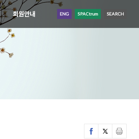
회원안내
ENG
SPACtrum
SEARCH
`