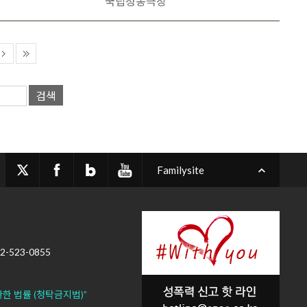
국립정동극장
검색
Familysite
02-523-0855
한 법률 (청탁금지법)”