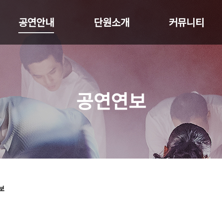
공연안내
단원소개
커뮤니티
공연연보
보