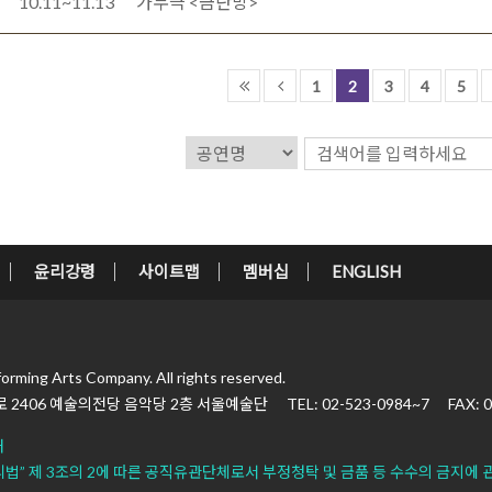
10.11~11.13
가무극 <금란방>
1
2
3
4
5
윤리강령
사이트맵
멤버십
ENGLISH
forming Arts Company.
All rights reserved.
 2406
예술의전당 음악당 2층 서울예술단
TEL: 02-523-0984~7
FAX: 
내
리법”
제 3조의 2에 따른 공직유관단체로서
부정청탁 및 금품 등 수수의 금지에 관